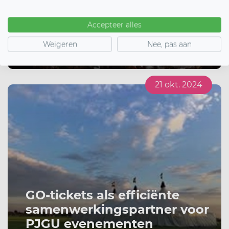
organiseren? Regel
bezoekers en tijdsloten
Accepteer alles
eenvoudig
Weigeren
Nee, pas aan
Lees blog
21 okt. 2024
GO-tickets als efficiënte
samenwerkingspartner voor
PJGU evenementen