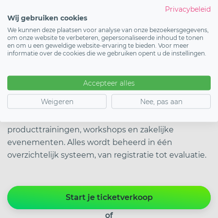
Privacybeleid
“Als je een gebruiksvriendelijk en betrouwbaar
Wij gebruiken cookies
systeem zoekt, dan is GO-tickets de ideale keuze,”
We kunnen deze plaatsen voor analyse van onze bezoekersgegevens,
aldus Colette, b2b-marketing professional bij
om onze website te verbeteren, gepersonaliseerde inhoud te tonen
en om u een geweldige website-ervaring te bieden. Voor meer
Weleda.
informatie over de cookies die we gebruiken opent u de instellingen.
Accepteer alles
Producttrainingen en workshops
eenvoudig organiseren
Weigeren
Nee, pas aan
Met GO-tickets organiseer je eenvoudig
producttrainingen, workshops en zakelijke
evenementen. Alles wordt beheerd in één
overzichtelijk systeem, van registratie tot evaluatie.
Start je ticketverkoop
of