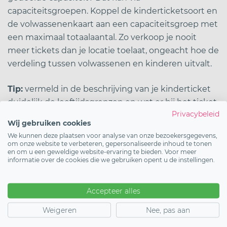
capaciteitsgroepen. Koppel de kinderticketsoort en
de volwassenenkaart aan een capaciteitsgroep met
een maximaal totaalaantal. Zo verkoop je nooit
meer tickets dan je locatie toelaat, ongeacht hoe de
verdeling tussen volwassenen en kinderen uitvalt.
Tip:
vermeld in de beschrijving van je kinderticket
duidelijk de leeftijdsgrenzen en wat er bij het ticket
Privacybeleid
is inbegrepen. Zo weten kopers precies wat ze
Wij gebruiken cookies
kopen en voorkom je vragen en teleurstellingen
We kunnen deze plaatsen voor analyse van onze bezoekersgegevens,
aan de deur.
om onze website te verbeteren, gepersonaliseerde inhoud te tonen
en om u een geweldige website-ervaring te bieden. Voor meer
informatie over de cookies die we gebruiken opent u de instellingen.
Lees ook:
Ticketsoorten aanmaken
,
Kortingscodes
aanmaken
en
Capaciteit instellen
.
Accepteer alles
Weigeren
Nee, pas aan
Start vandaag