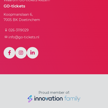
GO-tickets
Koopmanslaan 6,
7005 BK Doetinchem
026-3119029
info@go-tickets.nl
Proud member of: