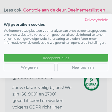
Lees ook:
Controle aan de deur
,
Deelnemerslijst en
registratie
en
Gegevens exporteren
.
Privacybeleid
Wij gebruiken cookies
We kunnen deze plaatsen voor analyse van onze bezoekersgegevens,
om onze website te verbeteren, gepersonaliseerde inhoud te tonen
Start vandaag
en om u een geweldige website-ervaring te bieden. Voor meer
informatie over de cookies die we gebruiken opent u de instellingen.
Demo inplannen
Accepteer alles
Weigeren
Nee, pas aan
ISO 9001
&
27001
gecertificeerd
Jouw data is veilig bij ons! We
zijn ISO 9001 en 27001
gecertificeerd en werken
volgens GDPR richtlijnen.