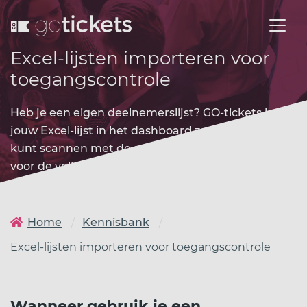
Excel-lijsten importeren voor
toegangscontrole
Heb je een eigen deelnemerslijst? GO-tickets laadt
jouw Excel-lijst in het dashboard zodat je iedereen
kunt scannen met de scanner app. Één systeem
voor de volledige toegangscontrole.
Home
Kennisbank
Excel-lijsten importeren voor toegangscontrole
Wanneer gebruik je een