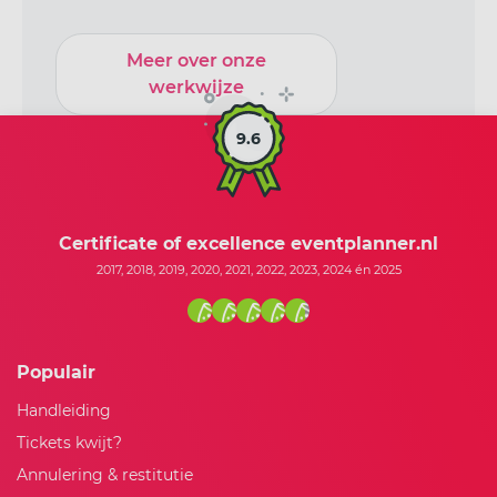
Meer over onze
werkwijze
9.6
Certificate of excellence eventplanner.nl
2017, 2018, 2019, 2020, 2021, 2022, 2023, 2024 én 2025
Populair
Handleiding
Tickets kwijt?
Annulering & restitutie