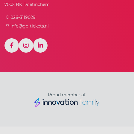
7005 BK Doetinchem
026-3119029
info@go-tickets.nl
Proud member of: