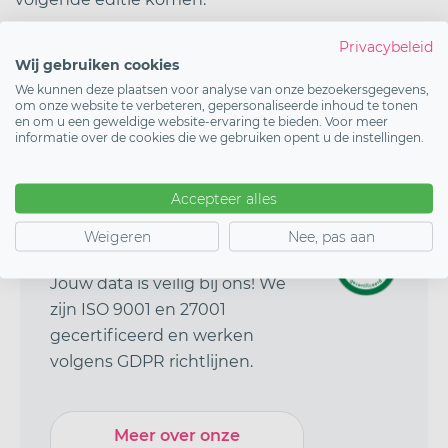
Privacybeleid
Wij gebruiken cookies
Start vandaag
We kunnen deze plaatsen voor analyse van onze bezoekersgegevens,
om onze website te verbeteren, gepersonaliseerde inhoud te tonen
en om u een geweldige website-ervaring te bieden. Voor meer
Demo inplannen
informatie over de cookies die we gebruiken opent u de instellingen.
Accepteer alles
ISO 9001
&
27001
gecertificeerd
Weigeren
Nee, pas aan
Jouw data is veilig bij ons! We
zijn ISO 9001 en 27001
gecertificeerd en werken
volgens GDPR richtlijnen.
Meer over onze