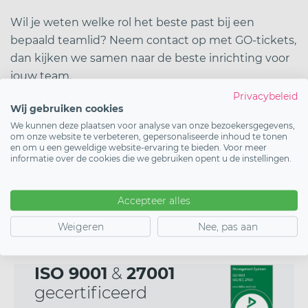
Wil je weten welke rol het beste past bij een
bepaald teamlid? Neem contact op met GO-tickets,
dan kijken we samen naar de beste inrichting voor
jouw team.
Privacybeleid
Wij gebruiken cookies
Lees ook:
Dashboard gebruiken
,
Evenement
We kunnen deze plaatsen voor analyse van onze bezoekersgegevens,
bewerken en beheren
en
Account aanmaken
.
om onze website te verbeteren, gepersonaliseerde inhoud te tonen
en om u een geweldige website-ervaring te bieden. Voor meer
informatie over de cookies die we gebruiken opent u de instellingen.
Start vandaag
Accepteer alles
Demo inplannen
Weigeren
Nee, pas aan
ISO 9001
&
27001
gecertificeerd