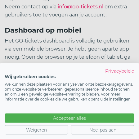
Neem contact op via
info@go-tickets.nl
om extra
gebruikers toe te voegen aan je account.
Dashboard op mobiel
Het GO-tickets dashboard is volledig te gebruiken
via een mobiele browser. Je hebt geen aparte app
nodig. Open de browser op je telefoon of tablet, ga
naar go-tickets.nl en log in met je account. Zo heb
Privacybeleid
je altijd toegang tot je evenementen en
Wij gebruiken cookies
statistieken, ook als je onderweg bent.
We kunnen deze plaatsen voor analyse van onze bezoekersgegevens,
om onze website te verbeteren, gepersonaliseerde inhoud te tonen
en om u een geweldige website-ervaring te bieden. Voor meer
Tip:
sla go-tickets.nl op als snelkoppeling op je
informatie over de cookies die we gebruiken opent u de instellingen.
telefoonscherm. Zo open je het dashboard met één
tik, net als een app.
Accepteer alles
Weigeren
Nee, pas aan
Start vandaag