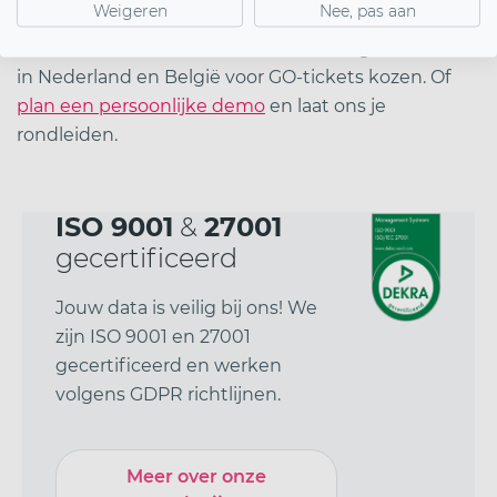
Weigeren
Nee, pas aan
Klaar om te vergelijken?
Meld je gratis aan
en
ontdek zelf waarom meer dan 2.500 organisatoren
in Nederland en België voor GO-tickets kozen. Of
plan een persoonlijke demo
en laat ons je
rondleiden.
ISO 9001
&
27001
gecertificeerd
Jouw data is veilig bij ons! We
zijn ISO 9001 en 27001
gecertificeerd en werken
volgens GDPR richtlijnen.
Meer over onze