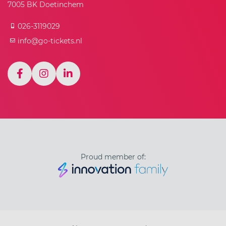
7005 BK Doetinchem
026-3119029
info@go-tickets.nl
Proud member of: