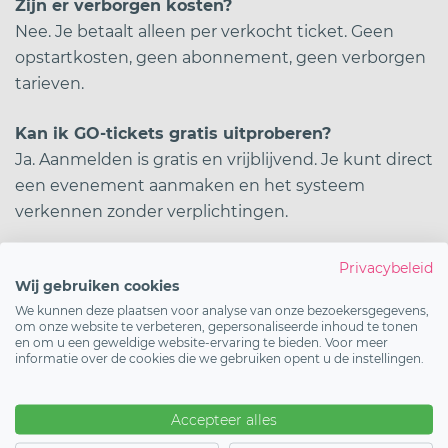
Zijn er verborgen kosten?
Nee. Je betaalt alleen per verkocht ticket. Geen
opstartkosten, geen abonnement, geen verborgen
tarieven.
Kan ik GO-tickets gratis uitproberen?
Ja. Aanmelden is gratis en vrijblijvend. Je kunt direct
een evenement aanmaken en het systeem
verkennen zonder verplichtingen.
Werkt GO-tickets ook voor gratis evenementen?
Privacybeleid
Wij gebruiken cookies
Ja. Voor gratis evenementen en registraties zijn er
We kunnen deze plaatsen voor analyse van onze bezoekersgegevens,
geen kosten.
om onze website te verbeteren, gepersonaliseerde inhoud te tonen
en om u een geweldige website-ervaring te bieden. Voor meer
informatie over de cookies die we gebruiken opent u de instellingen.
Hoe snel kan ik starten?
Binnen tien minuten staat je eerste evenement
live.
Accepteer alles