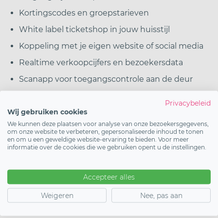
Kortingscodes en groepstarieven
White label ticketshop in jouw huisstijl
Koppeling met je eigen website of social media
Realtime verkoopcijfers en bezoekersdata
Scanapp voor toegangscontrole aan de deur
Exportmogelijkheden naar Excel of andere
Privacybeleid
systemen
Wij gebruiken cookies
We kunnen deze plaatsen voor analyse van onze bezoekersgegevens,
Mogelijkheid tot bezoekersregistratie zonder
om onze website te verbeteren, gepersonaliseerde inhoud te tonen
betaling
en om u een geweldige website-ervaring te bieden. Voor meer
informatie over de cookies die we gebruiken opent u de instellingen.
Alle bovenstaande functies zijn beschikbaar binnen
GO-tickets. Twijfel je of iets werkt voor jouw
Accepteer alles
specifieke situatie? Neem contact op, we denken
Weigeren
Nee, pas aan
graag mee.