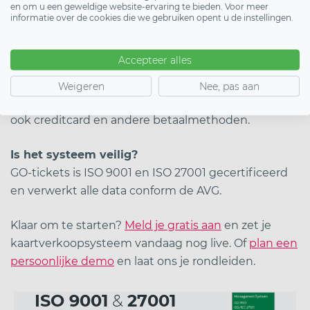
en om u een geweldige website-ervaring te bieden. Voor meer
Hoe snel kan ik starten?
informatie over de cookies die we gebruiken opent u de instellingen.
Binnen enkele minuten staat je ticketshop live. Je
hebt geen technische kennis nodig.
Accepteer alles
Welke betaalmethoden worden ondersteund?
Weigeren
Nee, pas aan
Standaard iDEAL en Bancontact. In het Plus-pakket
ook creditcard en andere betaalmethoden.
Is het systeem veilig?
GO-tickets is ISO 9001 en ISO 27001 gecertificeerd
en verwerkt alle data conform de AVG.
Klaar om te starten?
Meld je gratis aan
en zet je
kaartverkoopsysteem vandaag nog live. Of
plan een
persoonlijke demo
en laat ons je rondleiden.
ISO 9001
&
27001