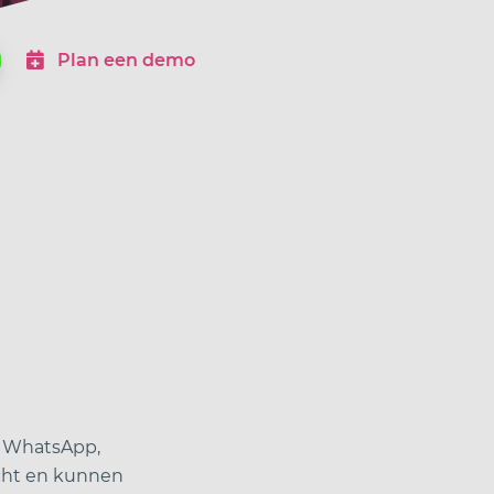
Plan een demo
Inloggen
tarieven
referenties
over ons
l, WhatsApp,
echt en kunnen