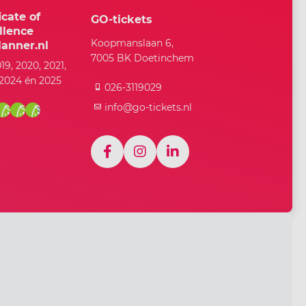
icate of
GO-tickets
llence
Koopmanslaan 6,
anner.nl
7005 BK Doetinchem
019, 2020, 2021,
 2024 én 2025
026-3119029
info@go-tickets.nl