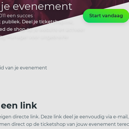
 je evenement
011 een succes
Start vandaag
ubliek. Deel je ticketshoplink,
 de shop op je website en activeer
Tag Manager voor uitgebreide
zo werkt het
voor wie
id van je evenement
 een link
eigen directe link. Deze link deel je eenvoudig via e-mai
komen direct op de ticketshop van jouw evenement ter