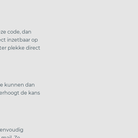
eze code, dan
ect inzetbaar op
er plekke direct
ite kunnen dan
verhoogt de kans
eenvoudig
mail. Zo