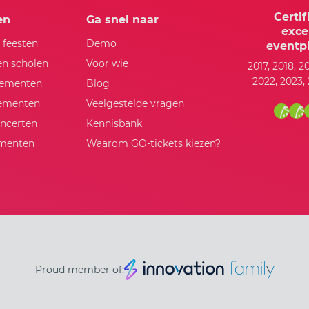
Certif
en
Ga snel naar
exce
n feesten
Demo
eventpl
en scholen
Voor wie
2017, 2018, 2
2022, 2023,
nementen
Blog
nementen
Veelgestelde vragen
oncerten
Kennisbank
ementen
Waarom GO-tickets kiezen?
Proud member of: