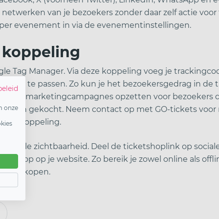
 netwerken van je bezoekers zonder daar zelf actie voor
er evenement in via de evenementinstellingen.
 koppeling
le Tag Manager. Via deze koppeling voeg je trackingcod
eft aan te passen. Zo kun je het bezoekersgedrag in de
beleid
den en remarketingcampagnes opzetten voor bezoekers d
m onze
ebben gekocht. Neem contact op met GO-tickets voor 
nager koppeling.
okies
imale zichtbaarheid. Deel de ticketshoplink op sociale
tshop op je website. Zo bereik je zowel online als offl
ets te kopen.