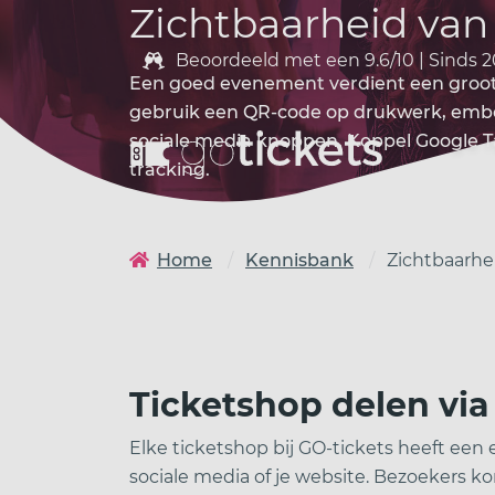
Zichtbaarheid van
Beoordeeld met een 9.6/10 | Sinds 2
Een goed evenement verdient een groot p
gebruik een QR-code op drukwerk, embed
sociale media knoppen. Koppel Google 
tracking.
Home
Kennisbank
Zichtbaarhe
Ticketshop delen via
Elke ticketshop bij GO-tickets heeft een 
sociale media of je website. Bezoekers 