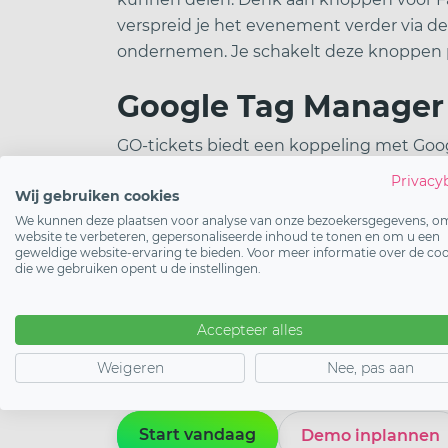
verspreid je het evenement verder via de
ondernemen. Je schakelt deze knoppen p
Google Tag Manager
GO-tickets biedt een koppeling met Goog
ticketshop zonder dat je de broncode ho
Privacy
Wij gebruiken cookies
via Google Analytics, conversies bijhou
We kunnen deze plaatsen voor analyse van onze bezoekersgegevens, o
hebben bekeken maar nog geen ticket h
website te verbeteren, gepersonaliseerde inhoud te tonen en om u een
over het instellen van de Google Tag Ma
geweldige website-ervaring te bieden. Voor meer informatie over de co
die we gebruiken opent u de instellingen.
Tip:
combineer meerdere kanalen voor max
QR-code op je drukwerk en embed de ticke
Accepteer alles
publiek en verlaag je de drempel om tick
Weigeren
Nee, pas aan
Start vandaag
Demo inplannen