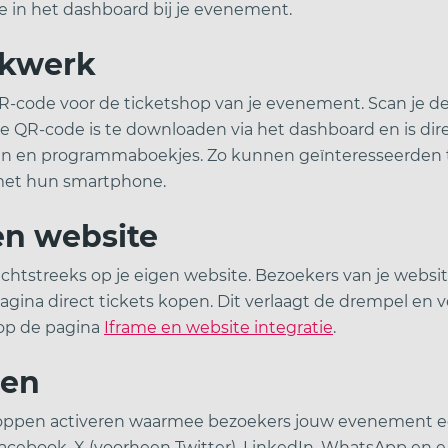
je in het dashboard bij je evenement.
ukwerk
-code voor de ticketshop van je evenement. Scan je d
De QR-code is te downloaden via het dashboard en is dir
ken en programmaboekjes. Zo kunnen geïnteresseerden t
 met hun smartphone.
en website
echtstreeks op je eigen website. Bezoekers van je webs
agina direct tickets kopen. Dit verlaagt de drempel en 
 op de pagina
Iframe en website integratie
.
pen
 knoppen activeren waarmee bezoekers jouw evenement 
ebook, X (voorheen Twitter), LinkedIn, WhatsApp en e-