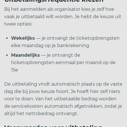
Bij het aanmelden als organisator kies je zelf hoe
vaak je uitbetaald wilt worden. Je hebt de keuze uit
twee opties:
Wekelijks
— je ontvangt de ticketopbrengsten
elke maandag op je bankrekening
Maandelijks
— je ontvangt de
ticketopbrengsten eenmaal per maand op de
15e
De uitbetaling vindt automatisch plaats op de vaste
dag die bij jouw keuze hoort. Je hoeft hier zelf niets
voor te doen. Van het uitbetaalde bedrag worden
de servicekosten automatisch afgetrokken, zodat je
altijd het nettobedrag ontvangt.