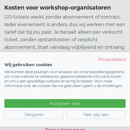
Kosten voor workshop-organisatoren
GO-tickets werkt zonder abonnement of contract.
Ieder evenement is anders, dus wij werken met een
tarief dat bij jou past. Je betaalt alleen per verkocht
ticket, zonder opstartkosten of verplicht
abonnement. Start vandaag vrijblijvend en ontvang
persoonlijk advies van ons team over het tarief dat
Privacybeleid
het beste aansluit bij jouw situatie.
Wij gebruiken cookies
We kunnen deze plaatsen voor analyse van onze bezoekersgegevens,
Wil je zien hoe dit werkt voor jouw workshop?
om onze website te verbeteren, gepersonaliseerde inhoud te tonen
en om u een geweldige website-ervaring te bieden. Voor meer
Bekijk hier de voorbeeldshop
, we laten je graag zien
informatie over de cookies die we gebruiken opent u de instellingen.
hoe je binnen een paar minuten live kunt gaan.
Accepteer alles
Weigeren
Nee, pas aan
Start vandaag