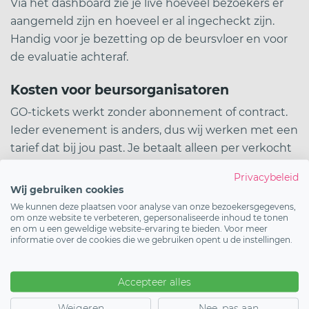
Via het dashboard zie je live hoeveel bezoekers er
aangemeld zijn en hoeveel er al ingecheckt zijn.
Handig voor je bezetting op de beursvloer en voor
de evaluatie achteraf.
Kosten voor beursorganisatoren
GO-tickets werkt zonder abonnement of contract.
Ieder evenement is anders, dus wij werken met een
tarief dat bij jou past. Je betaalt alleen per verkocht
ticket, zonder opstartkosten of verplicht
Privacybeleid
abonnement. Start vandaag vrijblijvend en ontvang
Wij gebruiken cookies
persoonlijk advies van ons team over het tarief dat
We kunnen deze plaatsen voor analyse van onze bezoekersgegevens,
om onze website te verbeteren, gepersonaliseerde inhoud te tonen
het beste aansluit bij jouw situatie.
en om u een geweldige website-ervaring te bieden. Voor meer
informatie over de cookies die we gebruiken opent u de instellingen.
Wil je zien hoe dit werkt voor jouw beurs?
Bekijk
hier de voorbeeldshop
, we laten je graag zien hoe je
Accepteer alles
binnen een paar minuten live kunt gaan.
Weigeren
Nee, pas aan