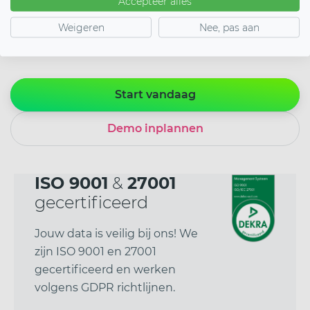
bezoekers nodig hebben om deel te nemen. Zo
Accepteer alles
voorkom je verwarring en technische problemen
Weigeren
Nee, pas aan
vlak voor aanvang.
Start vandaag
Demo inplannen
ISO 9001
&
27001
gecertificeerd
Jouw data is veilig bij ons! We
zijn ISO 9001 en 27001
gecertificeerd en werken
volgens GDPR richtlijnen.