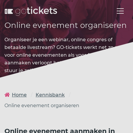
Online evenement organiseren
Organiseer je een webinar, online congres of
betaalde livestream? GO-tickets werkt net zo goed
voor online evenementen als voor fysieke. Het
aanmaken verloopt hetzelfde en de streamlink
stuur je zelf naar kopers via je eigen mail.
Home
Kennisbank
Online evenement organiseren
Online evenement aanmaken in