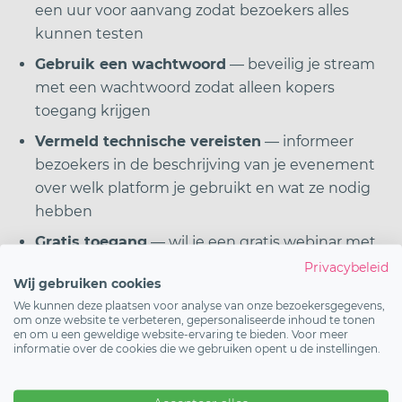
een uur voor aanvang zodat bezoekers alles
kunnen testen
Gebruik een wachtwoord
— beveilig je stream
met een wachtwoord zodat alleen kopers
toegang krijgen
Vermeld technische vereisten
— informeer
bezoekers in de beschrijving van je evenement
over welk platform je gebruikt en wat ze nodig
hebben
Gratis toegang
— wil je een gratis webinar met
registratie? Stel dan een ticketsoort in met prijs
Privacybeleid
Wij gebruiken cookies
0 euro zodat je toch een deelnemerslijst
We kunnen deze plaatsen voor analyse van onze bezoekersgegevens,
opbouwt
om onze website te verbeteren, gepersonaliseerde inhoud te tonen
en om u een geweldige website-ervaring te bieden. Voor meer
informatie over de cookies die we gebruiken opent u de instellingen.
Tip:
vermeld in de beschrijving van je evenement
op welk platform de stream plaatsvindt en wat