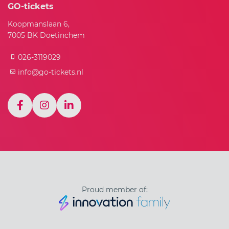
GO-tickets
Koopmanslaan 6,
7005 BK Doetinchem
026-3119029
info@go-tickets.nl
Proud member of: