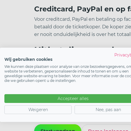
Creditcard, PayPal en op 
Voor creditcard, PayPal en betaling op f
betaald door de ticketkoper. De koper zie
er nooit onduidelijkheid is over het totaa
Uitbetaling aan de o
Privacy
Wij gebruiken cookies
Als organisator kies je zelf hoe vaak je u
We kunnen deze plaatsen voor analyse van onze bezoekersgegevens, o
uitbetaling. Dit stel je eenmalig in bij 
website te verbeteren, gepersonaliseerde inhoud te tonen en om u een
geweldige website-ervaring te bieden. Voor meer informatie over de co
jou gekozen bankrekening. In het dashboar
die we gebruiken opent u de instellingen.
bijbehorende facturen.
Accepteer alles
Tip:
kies voor wekelijkse uitbetaling als j
de aanloop naar je evenement en je cash
Weigeren
Nee, pas aan