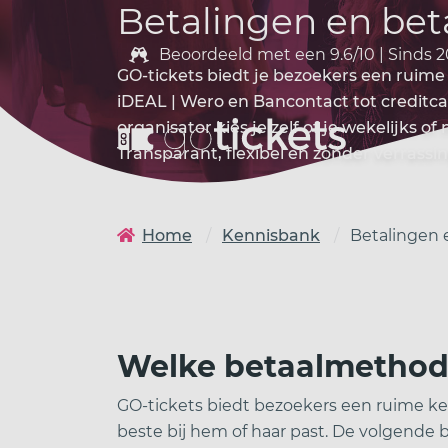
Betalingen en be
Beoordeeld met een 9.6/10 | Sinds 2
GO-tickets biedt je bezoekers een ruim
iDEAL | Wero en Bancontact tot creditcar
organisator kies je zelf of je wekelijks o
Transparant, flexibel en zonder verrassi
Home
Kennisbank
Betalingen
Welke betaalmethode
GO-tickets biedt bezoekers een ruime k
beste bij hem of haar past. De volgende 