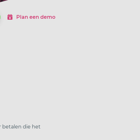
Plan een demo
Inloggen
tarieven
referenties
over ons
 betalen die het