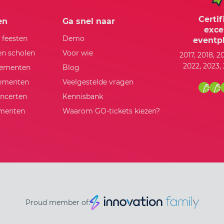
Certif
en
Ga snel naar
exce
n feesten
Demo
eventpl
en scholen
Voor wie
2017, 2018, 2
2022, 2023,
nementen
Blog
nementen
Veelgestelde vragen
oncerten
Kennisbank
ementen
Waarom GO-tickets kiezen?
Proud member of: