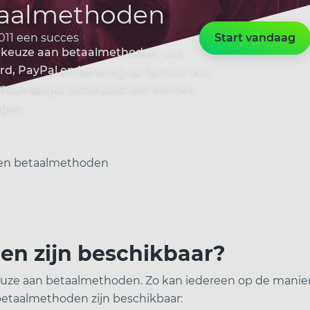
taalmethoden
011 een succes
Start vandaag
e keuze aan betaalmethoden, van
d, PayPal en betaling op factuur. Als
f maandelijks uitbetaald wilt worden.
zo werkt het
voor wie
ngen.
 en betaalmethoden
n zijn beschikbaar?
euze aan betaalmethoden. Zo kan iedereen op de manier
betaalmethoden zijn beschikbaar: