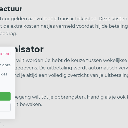
factuur
actuur gelden aanvullende transactiekosten. Deze kosten
t de extra kosten netjes vermeld voordat hij de betaling
lbedrag.
rganisator
beleid
itbetaald wilt worden. Je hebt de keuze tussen wekelijks
m onze
je accountgegevens. De uitbetaling wordt automatisch ve
okies
d vind je altijd een volledig overzicht van je uitbetali
e snel toegang wilt tot je opbrengsten. Handig als je oo
flow wilt bewaken.