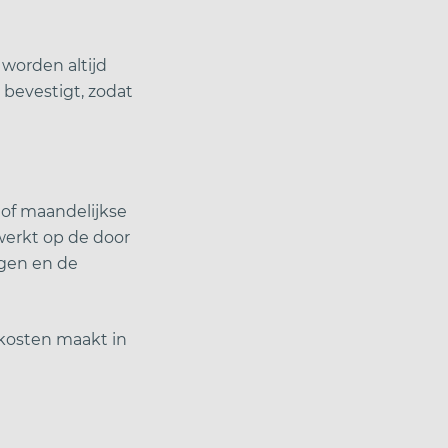
 worden altijd
 bevestigt, zodat
e of maandelijkse
rwerkt op de door
ngen en de
k kosten maakt in