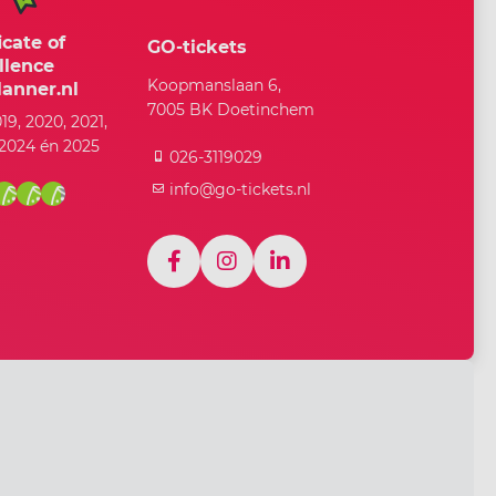
icate of
GO-tickets
llence
Koopmanslaan 6,
anner.nl
7005 BK Doetinchem
019, 2020, 2021,
 2024 én 2025
026-3119029
info@go-tickets.nl